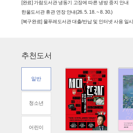
[완료] 가람도서관 냉동기 고장에 따른 냉방 중지 안내
한울도서관 휴관 연장 안내(26. 5. 18. ~ 8. 30.)
[복구완료] 물푸레도서관 대출/반납 및 인터넷 사용 일시
추천도서
일반
청소년
어린이