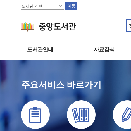
이동
도서관안내
자료검색
도서관소개
소장자료
이용안내
주제별자료
주요서비스 바로가기
상호대차
신착자료
도서관서비스
대출베스트
책으로 행복한 파주
기관 인기도서
연속간행물
멀티미디어자료
희망도서신청