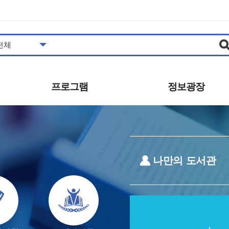
프로그램
정보광장
도서관일정
공지사항
프로그램안내/신청
추천도서
영상콘텐츠
자주하는질문
영화상영
묻고답하기
나만의 도서관
사진갤러리
공개자료
동아리
발간자료
견학신청
보도자료
시설대관 안내
자원봉사 안내