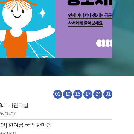
03
10
15
17
24
31
8기 사진교실
26-08-07
공연] 한여름 국악 한마당
26-08-08