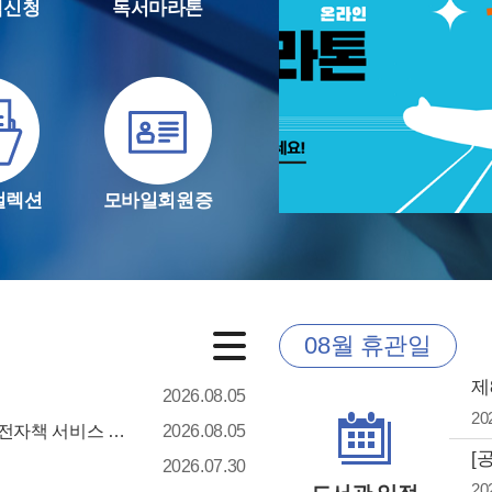
램신청
독서마라톤
컬렉션
모바일회원증
08월 휴관일
제
2026.08.05
20
[전자책] 8. 10.(월) 보안패치 작업에 따른 파주시도서관 전자책 서비스 일시 중단 안내
2026.08.05
[
2026.07.30
20