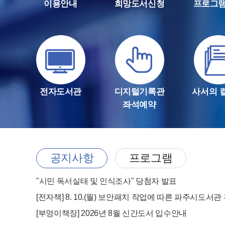
이용안내
희망도서신청
프로그
전자도서관
디지털기록관
사서의 
좌석예약
공지사항
프로그램
"시민 독서실태 및 인식조사" 당첨자 발표
[부엉이책장] 2026년 8월 신간도서 입수안내