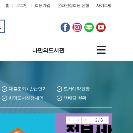
홈
로그인
회원가입
온라인정회원 신청
사이트맵
나만의도서관
기본정보
도서대출정보
나의신청
대출조회 / 반납연기
도서예약현황
관심자료
희망도서신청내역
책배달 현황
맞춤도서 서비스
개인정보수정
온라인정회원 신청
3
/ 6