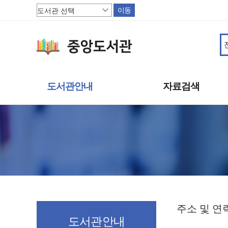
이동
도서관안내
자료검색
도서관소개
소장자료
이용안내
주제별자료
상호대차
신착자료
도서관서비스
대출베스트
책으로 행복한 파주
기관 인기도서
연속간행물
멀티미디어자료
주소 및 연
희망도서신청
도서관안내