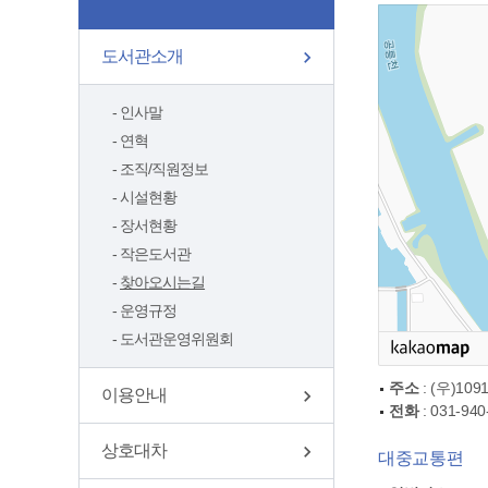
도서관소개
인사말
연혁
조직/직원정보
시설현황
장서현황
작은도서관
찾아오시는길
운영규정
도서관운영위원회
주소
: (우)10
이용안내
전화
: 031-940
상호대차
대중교통편