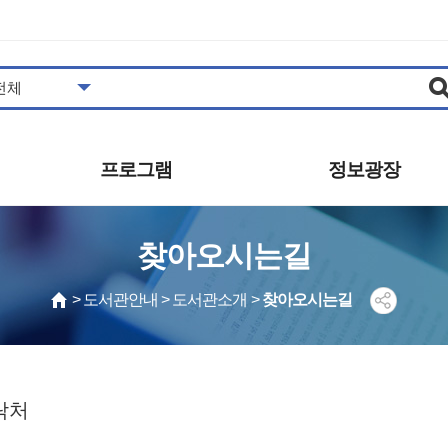
프로그램
정보광장
도서관일정
공지사항
찾아오시는길
프로그램안내/신청
추천도서
영상콘텐츠
자주하는질문
> 도서관안내 > 도서관소개 >
찾아오시는길
영화상영
묻고답하기
사진갤러리
공개자료
동아리
발간자료
견학신청
보도자료
락처
시설대관 안내
자원봉사 안내