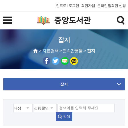
인트로
로그인
회원가입
온라인정회원 신청
잡지
> 자료검색 > 연속간행물 >
잡지
잡지
검색