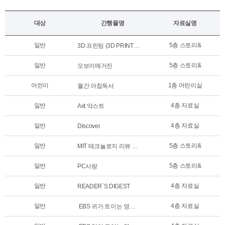
대상
간행물명
자료실명
일반
5층 스토리&
3D 프린팅 (3D PRINTING )
일반
5층 스토리&
오보이매거진
어린이
1층 어린이실
월간 아침독서
일반
4층 자료실
Axt 악스트
일반
4층 자료실
Discover
일반
5층 스토리&
MIT 테크놀로지 리뷰 코리아
일반
5층 스토리&
PC사랑
일반
4층 자료실
READER`S DIGEST
일반
4층 자료실
EBS 귀가 트이는 영어 [FM Radio]