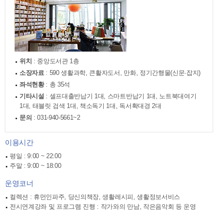
위치
: 중앙도서관 1층
소장자료
: 590 생활과학, 큰활자도서, 만화, 정기간행물(신문·잡지)
좌석현황
: 총 35석
기타시설
: 셀프대출반납기 1대, 스마트반납기 1대, 노트북대여기
1대, 태블릿 검색 1대, 책소독기 1대, 독서확대경 2대
문의
: 031-940-5661~2
이용시간
평일 : 9:00 ~ 22:00
주말 : 9:00 ~ 18:00
운영코너
컬렉션 : 휴먼인파주, 당신의책장, 생활레시피, 생활정보서비스
전시연계강좌 및 프로그램 진행 : 작가와의 만남, 작은음악회 등 운영