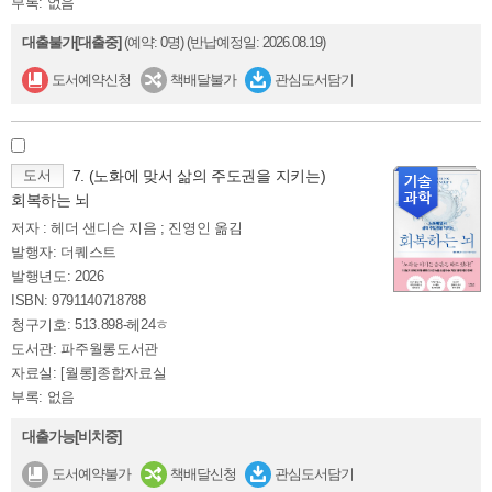
부록: 없음
대출불가[대출중]
(예약: 0명)
(반납예정일: 2026.08.19)
도서예약신청
책배달불가
관심도서담기
도서
7. (노화에 맞서 삶의 주도권을 지키는)
회복하는 뇌
저자 : 헤더 샌디슨 지음 ; 진영인 옮김
발행자: 더퀘스트
발행년도: 2026
ISBN: 9791140718788
청구기호: 513.898-헤24ㅎ
도서관: 파주월롱도서관
자료실: [월롱]종합자료실
부록: 없음
대출가능[비치중]
도서예약불가
책배달신청
관심도서담기