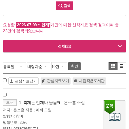
검색
요청한
'2026.07.09 ~ 현재'
기간에 대한
신착자료 검색 결과
이며 총
22건
이 검색되었습니다.
전체
(22)
확인
관심자료보기
사립작은도서관
관심자료담기
도서
1. 축제는 언제나 물음표 : 은소홀 소설
저자 : 은소홀 지음 ; 이비 그림
발행자: 창비
발행년도: 2026
ISBN: 9788936431723