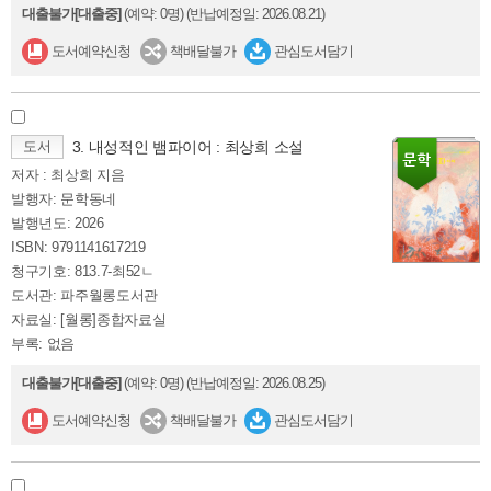
대출불가[대출중]
(예약: 0명)
(반납예정일: 2026.08.21)
도서예약신청
책배달불가
관심도서담기
도서
3. 내성적인 뱀파이어 : 최상희 소설
저자 : 최상희 지음
발행자: 문학동네
발행년도: 2026
ISBN: 9791141617219
청구기호: 813.7-최52ㄴ
도서관: 파주월롱도서관
자료실: [월롱]종합자료실
부록: 없음
대출불가[대출중]
(예약: 0명)
(반납예정일: 2026.08.25)
도서예약신청
책배달불가
관심도서담기