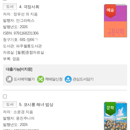
도서
4. 극장사회
저자 : 정유선 외 지음
발행자: 안그라픽스
발행년도: 2026
ISBN: 9791168231306
청구기호: 681-정66ㄱ
도서관: 파주월롱도서관
자료실: [월롱]종합자료실
부록: 없음
대출가능[비치중]
도서예약불가
책배달신청
관심도서담기
도서
5. 코시롱 해녀 밥상
저자 : 소윤경 지음
발행자: 웅진주니어
발행년도: 2026