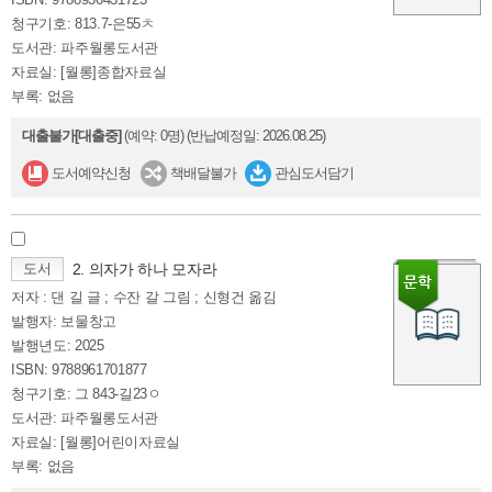
청구기호: 813.7-은55ㅊ
도서관: 파주월롱도서관
자료실: [월롱]종합자료실
부록: 없음
대출불가[대출중]
(예약: 0명)
(반납예정일: 2026.08.25)
도서예약신청
책배달불가
관심도서담기
도서
2. 의자가 하나 모자라
저자 : 댄 길 글 ; 수잔 갈 그림 ; 신형건 옮김
발행자: 보물창고
발행년도: 2025
ISBN: 9788961701877
청구기호: 그 843-길23ㅇ
도서관: 파주월롱도서관
자료실: [월롱]어린이자료실
부록: 없음