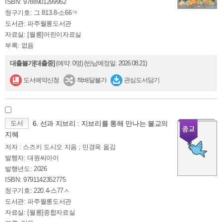
ISBN: 9788901299952
청구기호: 그 813.8-소66ㅋ
도서관: 파주월롱도서관
자료실: [월롱]어린이자료실
부록: 없음
대출불가[대출중]
(예약: 0명)
(반납예정일: 2026.08.21)
도서예약신청
책배달불가
관심도서담기
도서
6. 선과 지브리 : 지브리를 통해 만나는 불교의
지혜
저자 : 스즈키 도시오 지음 ; 민경욱 옮김
발행자: 대원씨아이
발행년도: 2026
ISBN: 9791142352775
청구기호: 220.4-스77ㅅ
도서관: 파주월롱도서관
자료실: [월롱]종합자료실