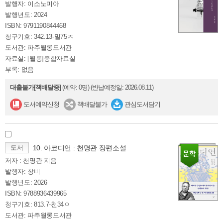
발행자: 이소노미아
발행년도: 2024
ISBN: 9791190844468
청구기호: 342.13-밀75ㅈ
도서관: 파주월롱도서관
자료실: [월롱]종합자료실
부록: 없음
대출불가[책배달중]
(예약: 0명)
(반납예정일: 2026.08.11)
도서예약신청
책배달불가
관심도서담기
도서
10. 아코디언 : 천명관 장편소설
저자 : 천명관 지음
발행자: 창비
발행년도: 2026
ISBN: 9788936439965
청구기호: 813.7-천34ㅇ
도서관: 파주월롱도서관