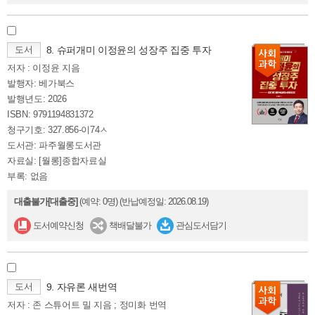
도서
8. 슈퍼개미 이정윤의 성장주 집중 투자
저자 : 이정윤 지음
발행자: 베가북스
발행년도: 2026
ISBN: 9791194831372
청구기호: 327.856-이74ㅅ
도서관: 파주월롱도서관
자료실: [월롱]종합자료실
부록: 없음
대출불가[대출중]
(예약: 0명)
(반납예정일: 2026.08.19)
도서예약신청
책배달불가
관심도서담기
도서
9. 자유론 새번역
저자 : 존 스튜어트 밀 지음 ; 정미화 번역