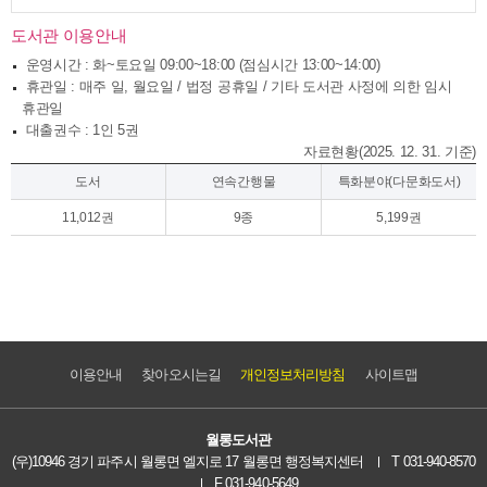
도서관 이용안내
­ 운영시간 : 화~토요일 09:00~18:00 (점심시간 13:00~14:00)
­ 휴관일 : 매주 일, 월요일 / 법정 공휴일 / 기타 도서관 사정에 의한 임시
휴관일
­ 대출권수 : 1인 5권
자료현황(2025. 12. 31. 기준)
도서
연속간행물
특화분야(다문화도서)
11,012권
9종
5,199권
이용안내
찾아오시는길
개인정보처리방침
사이트맵
월롱도서관
(우)10946 경기 파주시 월롱면 엘지로 17 월롱면 행정복지센터
T 031-940-8570
F 031-940-5649