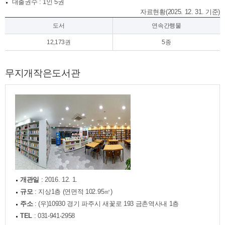
­ 대출권수 : 1인 5권
자료현황(2025. 12. 31. 기준)
도서
연속간행물
12,173권
5종
무지개작은도서관
개관일
: 2016. 12. 1.
규모
: 지상1층 (연면적 102.95㎡)
주소
: (우)10930 경기 파주시 새꽃로 193 금촌역사내 1층
TEL
: 031-941-2958