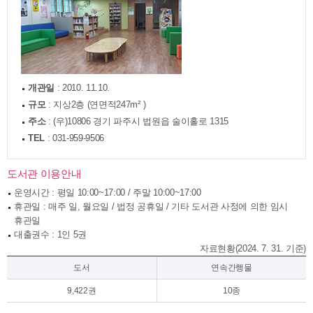
개관일
: 2010. 11.10.
규모
: 지상2층 (연면적247m² )
주소
: (우)10806 경기 파주시 법원읍 술이홀로 1315
TEL
: 031-959-9506
도서관 이용안내
­운영시간 : 평일 10:00~17:00 / 주말 10:00~17:00
­휴관일 : 매주 일, 월요일 / 법정 공휴일 / 기타 도서관 사정에 의한 임시
휴관일
­대출권수 : 1인 5권
자료현황(2024. 7. 31. 기준)
도서
연속간행물
9,422권
10종