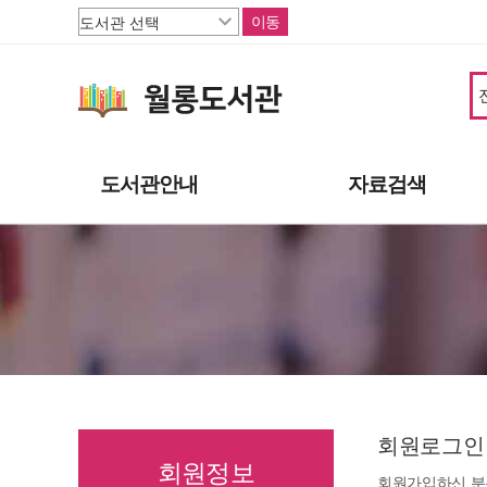
이동
도서관안내
자료검색
도서관소개
소장자료
이용안내
주제별자료
상호대차
신착자료
도서관서비스
대출베스트
책으로 행복한 파주
기관 인기도서
연속간행물
희망도서신청
회원로그인
회원정보
회원가입하신 분