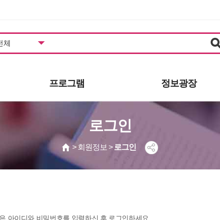
프로그램
정보광장
도서관일정
공지사항
로그인
프로그램안내/신청
추천도서
영상콘텐츠
자주하는질문
> 회원정보 >
로그인
영화상영
묻고답하기
사진갤러리
공개자료
동아리
발간자료
보도자료
은 아이디와 비밀번호를 입력하신 후 로그인하세요.