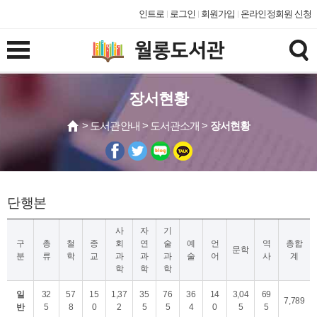
인트로
로그인
회원가입
온라인정회원 신청
장서현황
> 도서관안내 > 도서관소개 >
장서현황
단행본
사
자
기
구
총
철
종
회
연
술
예
언
역
총합
문학
분
류
학
교
과
과
과
술
어
사
계
학
학
학
일
32
57
15
1,37
35
76
36
14
3,04
69
7,789
반
5
8
0
2
5
5
4
0
5
5