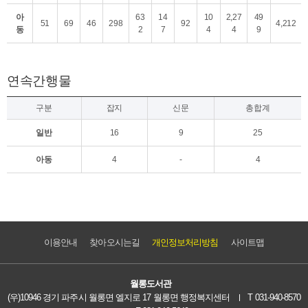
아
63
14
10
2,27
49
51
69
46
298
92
4,212
동
2
7
4
4
9
연속간행물
구분
잡지
신문
총합계
일반
16
9
25
아동
4
-
4
이용안내
찾아오시는길
개인정보처리방침
사이트맵
월롱도서관
(우)10946 경기 파주시 월롱면 엘지로 17 월롱면 행정복지센터
T 031-940-8570