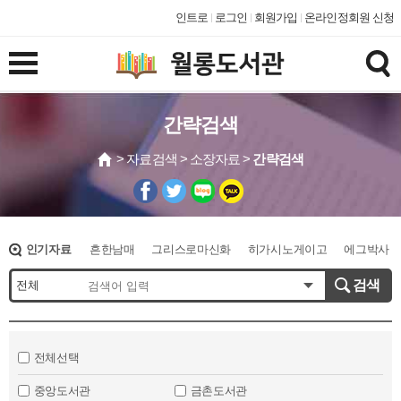
인트로
로그인
회원가입
온라인정회원 신청
간략검색
> 자료검색 > 소장자료 >
간략검색
인기자료
흔한남매
그리스로마신화
히가시노게이고
에그박사
오디세이아
만화
슈뻘맨
검색
전체선택
중앙도서관
금촌도서관