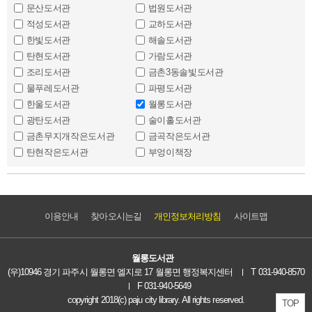
문산도서관
법원도서관
적성도서관
교하도서관
한빛도서관
해솔도서관
탄현도서관
가람도서관
조리도서관
금촌3동솔빛도서관
물푸레도서관
파평도서관
한울도서관
월롱도서관
광탄도서관
술이홀도서관
금촌무지개작은도서관
금곡작은도서관
탄현작은도서관
부엉이책장
이용안내
찾아오시는길
개인정보처리방침
사이트맵
월롱도서관
(우)10946 경기 파주시 월롱면 엘지로 17 월롱면 행정복지센터
T 031-940-8570
F 031-940-5649
copyright 2018(c) paju city library. All rights reserved.
TOP