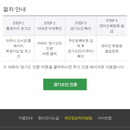
절차 안내
STEP 4
STEP 1
STEP 2
STEP 3
온라인회원증 발
홈페이지 로그인
비대면 자격확인
경기도민 확인
급
파주시 도서관 홈
주민등록번호 입
아래의 '경기도민
페이지
력 후
온라인 회원증
인증'
회원가입 및 로그
경기도민(거주지)
발급완료
버튼 클릭
인
확인
아래의 '경기도 인증' 버튼을 클릭하시면 추가 인증 페이지로 이동합니다.
경기도민 인증
이용안내
찾아오시는길
개인정보처리방침
사이트맵