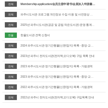
Membership application/会员注册申请书/会員加入申請書/Đơn Đăng Ký Hội Viên Tại Các Thư Viện Thuộc Thành Phố Paju
전체
파주시도서관 프로그램 개인정보 수집·이용 및 사진영상 촬영·활용 동의서(2026.6 개정)
전체
2025년 파주시도서관(공공 및 공립 작은도서관) 운영 통계(‘25. 6월말 기준)
전체
한울도서관 견학 신청서
한울
2024 파주시도서관 정기간행물(신문/잡지) 목록 - 중앙·교하권역
전체
2023년 파주시 전자도서관(전자책,오디오북) 구입 목록 안내
전체
2023 파주시도서관 정기간행물(신문/잡지) 목록 - 가람권역
전체
2023 파주시도서관 정기간행물(신문/잡지) 목록 - 중앙·교하권역
전체
2022 파주시도서관 정기간행물(신문/잡지) 목록 - 가람권역
전체
2022년 파주시 전자도서관(전자책,오디오북) 구입목록 안내
전체