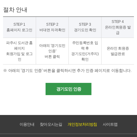
절차 안내
STEP 4
STEP 1
STEP 2
STEP 3
온라인회원증 발
홈페이지 로그인
비대면 자격확인
경기도민 확인
급
파주시 도서관 홈
주민등록번호 입
아래의 '경기도민
페이지
력 후
온라인 회원증
인증'
회원가입 및 로그
경기도민(거주지)
발급완료
버튼 클릭
인
확인
아래의 '경기도 인증' 버튼을 클릭하시면 추가 인증 페이지로 이동합니다.
경기도민 인증
이용안내
찾아오시는길
개인정보처리방침
사이트맵