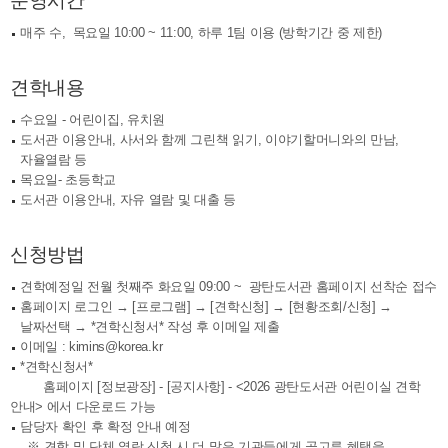
운영시간
매주 수, 목요일 10:00 ~ 11:00, 하루 1팀 이용 (방학기간 중 제한)
견학내용
수요일 - 어린이집, 유치원
도서관 이용안내, 사서와 함께 그린책 읽기, 이야기할머니와의 만남,
자율열람 등
목요일- 초등학교
도서관 이용안내, 자유 열람 및 대출 등
신청방법
견학예정일 전월 첫째주 화요일 09:00 ~ 광탄도서관 홈페이지 선착순 접수
홈페이지 로그인 → [프로그램] → [견학신청] → [현황조회/신청] →
날짜선택 → *견학신청서* 작성 후 이메일 제출
이메일 :
kimins@korea.kr
*견학신청서*
홈페이지 [정보광장] - [공지사항] - <2026 광탄도서관 어린이실 견학
안내> 에서 다운로드 가능
담당자 확인 후 확정 안내 예정
※ 견학 및 단체 열람 신청 시 더 많은 기관들에게 골고루 혜택을