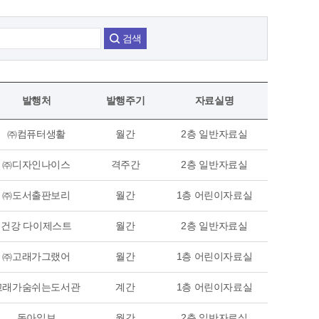
검색
발행처
발행주기
자료실명
㈜컴퓨터생활
월간
2층 일반자료실
㈜디자인나이스
격주간
2층 일반자료실
㈜도서출판보리
월간
1층 어린이자료실
건강 다이제스트
월간
2층 일반자료실
㈜고래가그랬어
월간
1층 어린이자료실
고래가숨쉬는도서관
계간
1층 어린이자료실
동아일보
월간
2층 일반자료실