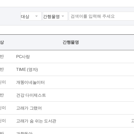
상
간행물명
반
PC사랑
반
TIME (영자)
린이
개똥이네놀이터
반
건강 다이제스트
린이
고래가 그랬어
린이
고래가 숨 쉬는 도서관
반
과학동아