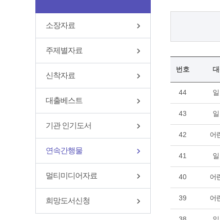
소장자료
주제별자료
번호
대
신착자료
44
일
대출베스트
43
일
기관 인기도서
42
어
연속간행물
41
일
멀티미디어자료
40
어
39
어
희망도서신청
38
일