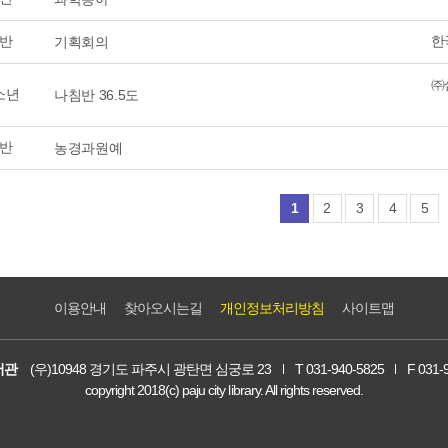
반
한
기획회의
㈜
소년
나침반 36.5도
반
농경과원예
1
2
3
4
5
이용안내
찾아오시는길
개인정보처리방침
사이트맵
서관
(우)10948 경기도 파주시 광탄면 심궁로 23
T 031-940-5825
F 031-
copyright 2018(c) paju city library. All rights reserved.