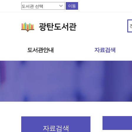
이동
도서관안내
자료검색
도서관소개
소장자료
이용안내
주제별자료
상호대차
신착자료
도서관서비스
대출베스트
책으로 행복한 파주
기관 인기도서
연속간행물
멀티미디어자료
희망도서신청
자료검색