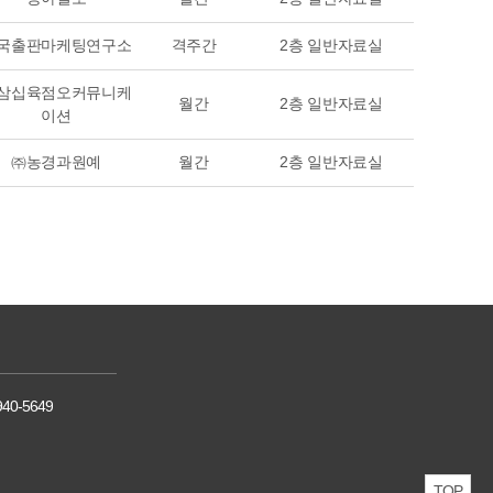
국출판마케팅연구소
격주간
2층 일반자료실
삼십육점오커뮤니케
월간
2층 일반자료실
이션
㈜농경과원예
월간
2층 일반자료실
940-5649
TOP