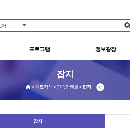
프로그램
정보광장
도서관일정
공지사항
잡지
프로그램안내/신청
추천도서
메이커스페이스
자주하는질문
> 자료검색 > 연속간행물 >
잡지
영상콘텐츠
묻고답하기
영화상영
공개자료
사진갤러리
발간자료
동아리
보도자료
잡지
견학신청
시설대관 안내
자원봉사 안내