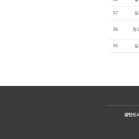
37
일
36
청
35
일
광탄도