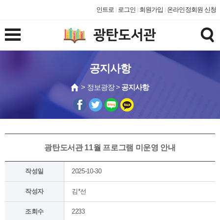
인트로
로그인
회원가입
온라인정회원 신청
공지사항
> 정보광장 >
공지사항
광탄도서관 11월
프로그램 미운영 안내
작성일
2025-10-30
작성자
김*선
조회수
2233