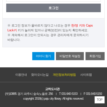
로그인 정보가 올바르지 않다고 나오는 경우
한/영 키와 Caps
Lock키
키가 눌러져 있거나
공백(빈칸)이 있는지 확인하세요.
계속해서 로그인이 안되시는 경우 관리자에게 문의하시기
바랍니다.
아이디 찾기
비밀번호 재설정
회원가입
이용안내
찾아오시는길
개인정보처리방침
사이트맵
교하도서관
(우)10885 경기 파주시 숲속노을로 256
T 031-940-5153
F 031-940-5159
copyright 2018(c) paju city library. All rights reserved.
TOP