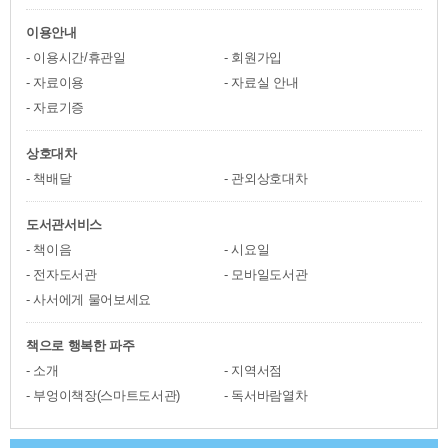
이용안내
이용시간/휴관일
회원가입
자료이용
자료실 안내
자료기증
상호대차
책배달
관외상호대차
도서관서비스
책이음
시요일
전자도서관
모바일도서관
사서에게 물어보세요
책으로 행복한 파주
소개
지역서점
부엉이책장(스마트도서관)
독서바람열차