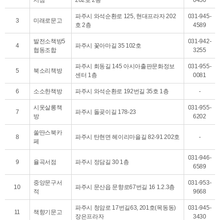
서점
202호 2층
0450
파주시 와석순환로 125, 현대프라자 202
031-945-
3
미래로문고
호 2층
4589
발전소책방5
031-942-
4
파주시 꽃아마길 35 102호
협동조합
3255
파주시 회동길 145 아시아출판문화정보
031-955-
5
북소리책방
센터 1층
0081
6
소소한책방
파주시 와석순환로 192번길 35호 1층
-
시옷살롱책
031-955-
7
파주시 돌곶이길 178-23
방
6202
쑬딴스북카
8
파주시 탄현면 헤이리마을길 82-91 202호
-
페
031-946-
9
율곡서점
파주시 정담길 30 1층
6589
중앙문구서
031-953-
10
파주시 문산읍 문향로67번길 16 1.2.3층
적
9668
파주시 청암로 17번길63, 201호(목동동)
031-945-
11
책향기문고
장은프라자
3430