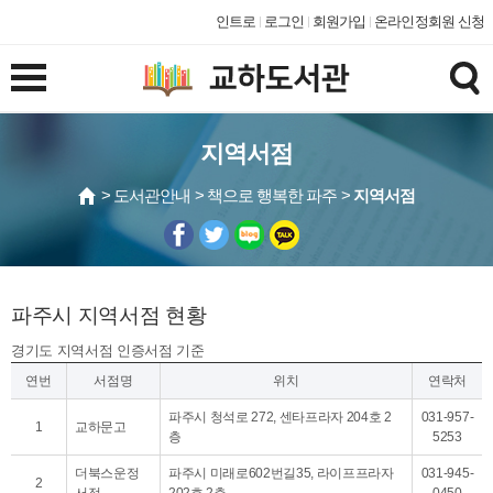
인트로
로그인
회원가입
온라인정회원 신청
지역서점
> 도서관안내 > 책으로 행복한 파주 >
지역서점
파주시 지역서점 현황
경기도 지역서점 인증서점 기준
연번
서점명
위치
연락처
파주시 청석로 272, 센타프라자 204호 2
031-957-
1
교하문고
층
5253
더북스운정
파주시 미래로602번길35, 라이프프라자
031-945-
2