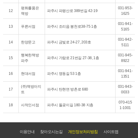
평화를품은
031-953-
12
파주시 파평산로 389번길 42-19
책방
1625
031-941-
13
푸른서점
파주시 조리읍 봉천로38-75 1층
5165
031-942-
14
한양문고
파주시 금빛로 24-27, 203호
5111
행복한책방
031-945-
15
파주시 가람로 21번길 27-38, 1층
파주
8922
031-941-
16
현대서점
파주시 명동길 53 1층
1351
(주)책방아지
031-943-
17
파주시 탄현면 방촌로 680
트
0033
070-415
18
사적인서점
파주시 돌곶이길 180-38 지층
1-1001
이용안내
찾아오시는길
개인정보처리방침
사이트맵