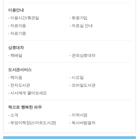
이용안내
이용시간/휴관일
회원가입
자료이용
자료실 안내
자료기증
상호대차
책배달
관외상호대차
도서관서비스
책이음
시요일
전자도서관
모바일도서관
사서에게 물어보세요
책으로 행복한 파주
소개
지역서점
부엉이책장(스마트도서관)
독서바람열차