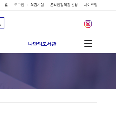
홈
로그인
회원가입
온라인정회원 신청
사이트맵
나만의도서관
기본정보
도서대출정보
나의신청
관심자료
맞춤도서 서비스
개인정보수정
온라인정회원 신청