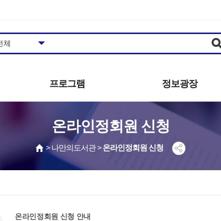
프로그램
정보광장
도서관일정
공지사항
온라인정회원 신청
프로그램안내/신청
추천도서
영상콘텐츠
자주하는질문
> 나만의도서관 >
온라인정회원 신청
영화상영
묻고답하기
사진갤러리
공개자료
동아리
발간자료
견학신청
보도자료
자원봉사 안내
온라인정회원 신청 안내