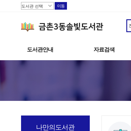
이동
도서관안내
자료검색
도서관소개
소장자료
이용안내
주제별자료
상호대차
신착자료
도서관서비스
대출베스트
책으로 행복한 파주
기관 인기도서
연속간행물
희망도서신청
나만의도서관