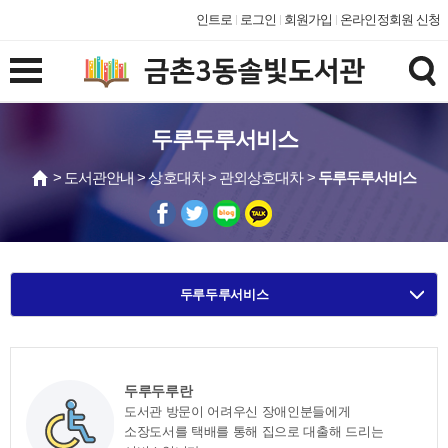
인트로
로그인
회원가입
온라인정회원 신청
두루두루서비스
> 도서관안내 > 상호대차 > 관외상호대차 >
두루두루서비스
두루두루서비스
두루두루란
도서관 방문이 어려우신 장애인분들에게
소장도서를 택배를 통해 집으로 대출해 드리는