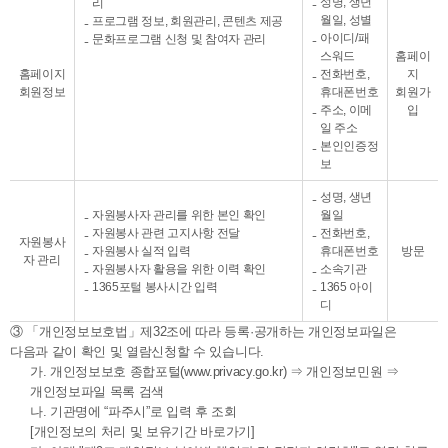
성명, 생년
리
월일, 성별
프로그램 정보, 회원관리, 콘텐츠 제공
아이디/패
문화프로그램 신청 및 참여자 관리
스워드
홈페이
홈페이지
전화번호,
지
회원정보
휴대폰번호
회원가
주소, 이메
입
일 주소
본인인증정
보
성명, 생년
자원봉사자 관리를 위한 본인 확인
월일
자원봉사 관련 고지사항 전달
전화번호,
자원봉사
자원봉사 실적 입력
휴대폰번호
방문
자 관리
자원봉사자 활용을 위한 이력 확인
소속기관
1365포털 봉사시간 입력
1365 아이
디
③ 「개인정보보호법」제32조에 따라 등록·공개하는 개인정보파일은
다음과 같이 확인 및 열람신청할 수 있습니다.
가. 개인정보보호 종합포털(www.privacy.go.kr) ⇒ 개인정보민원 ⇒
개인정보파일 목록 검색
나. 기관명에 “파주시”로 입력 후 조회
[개인정보의 처리 및 보유기간 바로가기]