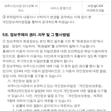
파주시도서관 오디오북 서
㈜한솔C&M
서비스 운영기간
비스
㈜컨텐츠포탈
③ 위탁업무의 내용이나 수탁자가 변경될 경우에는 지체 없이 본
개인정보처리방침을 통하여 공개하도록 하겠습니다.
5조. 정보주체의 권리․의무 및 그 행사방법
① 정보주체의 회원정보는 본인 확인 절차를 거친 후 "회원정보수정"에서
열람ㆍ정정이 가능하며, "회원탈퇴"를 선택하여 탈퇴가 가능합니다.
홈페이지 이용자 아이디의 및 비밀번호에 대한 보안책임은 해당 이용자에게
있으므로, 홈페이지 이용자는 타인에게 비밀번호가 유출되지 않도록 각별히
주의하고, 주기적으로 비밀번호를 변경해야 합니다.
② 정보주체는 파주시도서관에 대해 다음 각 호와 같은 권리를 행사 할 수
있으며, 만14세 미만 아동의 법정대리인은 그 아동의 개인정보에 대한 열람,
정정·삭제, 처리정지를 요구할 수 있습니다.
가. 개인정보 열람 요구
파주시도서관에서 보유하고 있는 개인정보파일은「개인정보보호법」
제35조(개인정보의 열람)에 따라 자신의 개인정보에 대한 열람을 요구할
수 있습니다. 다만, 개인정보 열람 요구는 「개인정보보호법」제35조
5항에 의하여 다음과 같이 제한될 수 있습니다.
1. 법률에 따라 열람이 금지되거나 제한되는 경우
2. 다른 사람의 생명·신체를 해할 우려가 있거나 다른 사람의 재산과