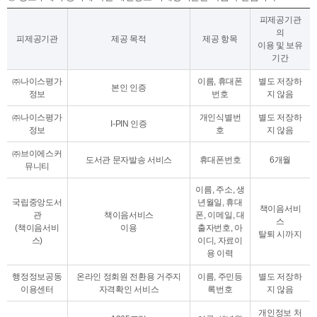
피제공기관
의
피제공기관
제공 목적
제공 항목
이용 및 보유
기간
㈜나이스평가
이름, 휴대폰
별도 저장하
본인 인증
정보
번호
지 않음
㈜나이스평가
개인식별번
별도 저장하
I-PIN 인증
정보
호
지 않음
㈜브이에스커
도서관 문자발송 서비스
휴대폰번호
6개월
뮤니티
이름, 주소, 생
국립중앙도서
년월일, 휴대
책이음서비
관
책이음서비스
폰, 이메일, 대
스
(책이음서비
이용
출자번호, 아
탈퇴 시까지
스)
이디, 자료이
용 이력
행정정보공동
온라인 정회원 전환용 거주지
이름, 주민등
별도 저장하
이용센터
자격확인 서비스
록번호
지 않음
개인정보 처