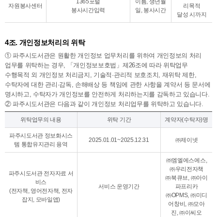
1365포털
이름, 생년월
자원봉사센터
리목적
봉사시간입력
일, 봉사시간
달성 시까지
4조. 개인정보처리의 위탁
① 파주시도서관은 원활한 개인정보 업무처리를 위하여 개인정보의 처리
업무를 위탁하는 경우, 「개인정보보호법」제26조에 따라 위탁업무
수행목적 외 개인정보 처리금지, 기술적·관리적 보호조치, 재위탁 제한,
수탁자에 대한 관리·감독, 손해배상 등 책임에 관한 사항을 계약서 등 문서에
명시하고, 수탁자가 개인정보를 안전하게 처리하는지를 감독하고 있습니다.
② 파주시도서관은 다음과 같이 개인정보 처리업무를 위탁하고 있습니다.
위탁업무의 내용
위탁 기간
계약자(수탁자)명
파주시도서관 정보화시스
2025.01.01~2025.12.31
㈜제이넷
템 통합유지관리 용역
㈜엠엘에스에스,
㈜우리전자책
파주시도서관 전자자료 서
㈜북큐브, ㈜아이
비스
서비스 운영기간
파프리카
(전자책, 영어전자책, 전자
㈜OPMS, ㈜미디
잡지, 모바일앱)
어창비, ㈜모아
진, ㈜이씨오