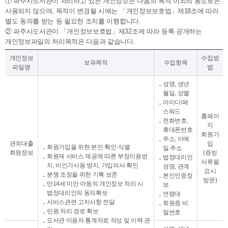
① 파주시도서관이 처리하고 있는 개인정보는 다음의 목적 이외의 용도로는
사용되지 않으며, 목적이 변경될 시에는 「개인정보보호법」제18조에 따라
별도 동의를 받는 등 필요한 조치를 이행합니다.
② 파주시도서관이 「개인정보보호법」제32조에 따라 등록·공개하는
개인정보파일의 처리목적은 다음과 같습니다.
개인정보
수집방
보유목적
수집항목
파일명
법
성명, 생년
월일, 성별
아이디/패
스워드
홈페이
전화번호,
지
휴대폰번호
회원가
주소, 이메
관외대출
입
회원가입을 위한 본인 확인·식별
일 주소
회원정보
(증빙
회원제 서비스 제공에 따른 부정이용방
법정대리인
서류필
지, 비인가사용 방지, 가입의사 확인
성명, 관계
요시
분쟁 조정을 위한 기록 보존
본인인증정
방문)
만14세 미만 아동의 개인정보 처리 시
보
법정대리인의 동의확보
연령대
서비스관련 고지사항 전달
회원증 비
민원 처리 경로 확보
밀번호
도서관 이용자 통계자료 작성 및 이력 관