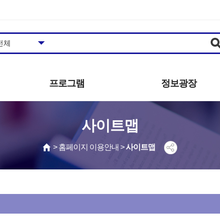
프로그램
정보광장
도서관일정
공지사항
사이트맵
프로그램안내/신청
추천도서
영상콘텐츠
자주하는질문
> 홈페이지 이용안내 >
사이트맵
영화상영
묻고답하기
사진갤러리
공개자료
동아리
발간자료
견학신청
보도자료
자원봉사 안내