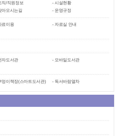
조직/직원정보
시설현황
찾아오시는길
운영규정
자료이용
자료실 안내
전자도서관
모바일도서관
부엉이책장(스마트도서관)
독서바람열차