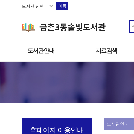
이동
도서관안내
자료검색
도서관소개
소장자료
이용안내
주제별자료
상호대차
신착자료
도서관서비스
대출베스트
책으로 행복한 파주
기관 인기도서
연속간행물
희망도서신청
도서관안내
홈페이지 이용안내