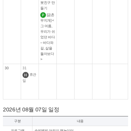
봇친구 만
들기
[금촌
무지개] <
그 여름,
우리가 쉬
었던 바다
– 바다와
길, 삶을
돌아보다
>
30
31
휴관
일
2026년 08월 07일 일정
구분
내용
프로그램
솔빛별빛 어린이 책놀이터