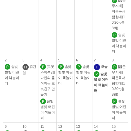
[금촌
무지개]
작은독서
탐험대(1
0:30~,총
8회)
솔빛
별빛 어린
이 책놀이
터
2
3
4
5
6
7
8
솔빛
휴관
[로봇
솔빛
솔빛
오늘
[금촌
별빛 어린
과학특강]
별빛 어린
별빛 어린
무지개]
일
솔빛
이 책놀이
나만의 움
이 책놀이
이 책놀이
작은독서
별빛 어린
터
직이는 로
터
터
탐험대(1
이 책놀이
봇친구 만
0:30~,총
터
들기
8회)
솔빛
솔빛
별빛 어린
별빛 어린
이 책놀이
이 책놀이
터
터
9
10
11
12
13
14
15