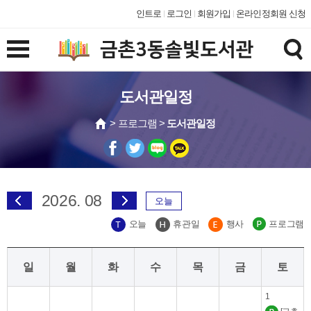
인트로
로그인
회원가입
온라인정회원 신청
도서관일정
> 프로그램 >
도서관일정
2026. 08
오늘
오늘
휴관일
행사
프로그램
일
월
화
수
목
금
토
1