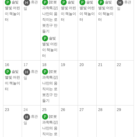
솔빛
휴관
[로봇
솔빛
솔빛
솔빛
휴관
별빛 어린
과학특강]
별빛 어린
별빛 어린
별빛 어린
일
일
이 책놀이
나만의 움
이 책놀이
이 책놀이
이 책놀이
터
직이는 로
터
터
터
봇친구 만
들기
솔빛
별빛 어린
이 책놀이
터
16
17
18
19
20
21
22
솔빛
휴관
[로봇
별빛 어린
과학특강]
일
이 책놀이
나만의 움
터
직이는 로
봇친구 만
들기
23
24
25
26
27
28
29
휴관
[로봇
과학특강]
일
나만의 움
직이는 로