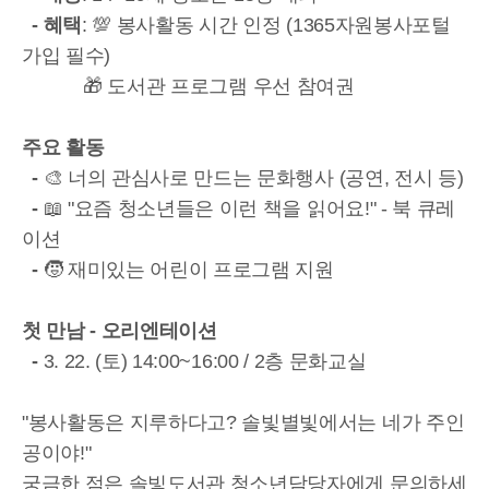
-
혜택
: 💯 봉사활동 시간 인정 (1365자원봉사포털
가입 필수)
🎁 도서관 프로그램 우선 참여권
주요 활동
-
🎨 너의 관심사로 만드는 문화행사 (공연, 전시 등)
-
📖 "요즘 청소년들은 이런 책을 읽어요!" - 북 큐레
이션
-
🧒 재미있는 어린이 프로그램 지원
첫 만남 - 오리엔테이션
-
3. 22. (토) 14:00~16:00 / 2층 문화교실
"봉사활동은 지루하다고? 솔빛별빛에서는 네가 주인
공이야!"
궁금한 점은 솔빛도서관 청소년담당자에게 문의하세