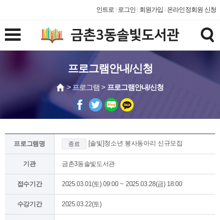
인트로
로그인
회원가입
온라인정회원 신청
프로그램안내/신청
> 프로그램 >
프로그램안내/신청
[솔빛]청소년 봉사동아리 신규모집
프로그램명
종료
기관
금촌3동솔빛도서관
접수기간
2025.03.01(토) 09:00 ~ 2025.03.28(금) 18:00
수강기간
2025.03.22(토)