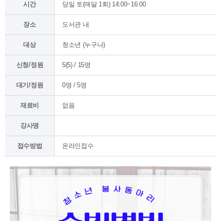
시간
당일 토(매달 1회) 14:00~16:00
장소
도서관 내
대상
청소년 (누구나)
신청/정원
5(5) / 15명
대기/정원
0명 / 5명
재료비
없음
강사명
접수방법
온라인접수