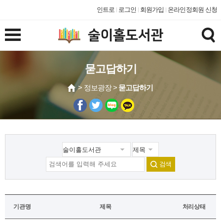
인트로
로그인
회원가입
온라인정회원 신청
묻고답하기
> 정보광장 >
묻고답하기
검색
기관명
제목
처리상태