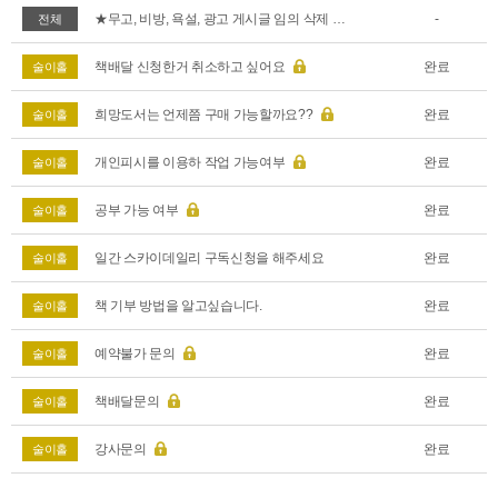
★무고, 비방, 욕설, 광고 게시글 임의 삭제 알림
-
전체
책배달 신청한거 취소하고 싶어요
완료
술이홀
희망도서는 언제쯤 구매 가능할까요??
완료
술이홀
개인피시를 이용하 작업 가능여부
완료
술이홀
공부 가능 여부
완료
술이홀
일간 스카이데일리 구독신청을 해주세요
완료
술이홀
책 기부 방법을 알고싶습니다.
완료
술이홀
예약불가 문의
완료
술이홀
책배달문의
완료
술이홀
강사문의
완료
술이홀