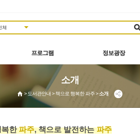
프로그램
정보광장
도서관일정
공지사항
소개
영상콘텐츠
추천도서
프로그램안내/신청
자주하는질문
> 도서관안내 > 책으로 행복한 파주 >
소개
사진갤러리
묻고답하기
동아리
공개자료
발간자료
보도자료
행복한
파주
, 책으로 발전하는
파주