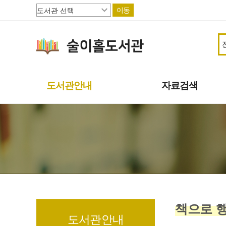
이동
도서관안내
자료검색
도서관소개
소장자료
이용안내
주제별자료
상호대차
신착자료
도서관서비스
대출베스트
책으로 행복한 파주
기관 인기도서
연속간행물
희망도서신청
책으로 
도서관안내