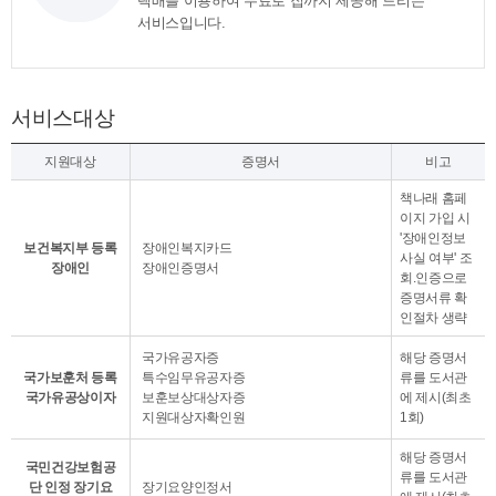
택배를 이용하여 무료로 집까지 제공해 드리는
서비스입니다.
서비스대상
지원대상
증명서
비고
책나래 홈페
이지 가입 시
'장애인정보
보건복지부 등록
장애인복지카드
사실 여부' 조
장애인
장애인증명서
회.인증으로
증명서류 확
인절차 생략
국가유공자증
해당 증명서
국가보훈처 등록
특수임무유공자증
류를 도서관
국가유공상이자
보훈보상대상자증
에 제시(최초
지원대상자확인원
1회)
해당 증명서
국민건강보험공
류를 도서관
단 인정 장기요
장기요양인정서