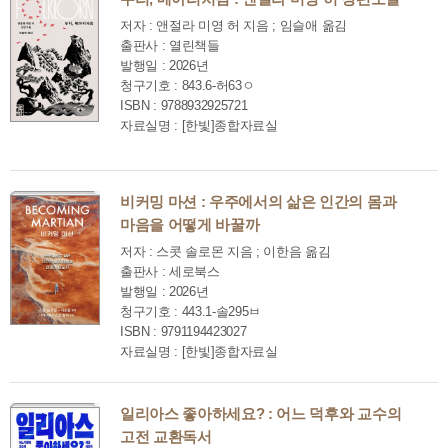
저자 : 앤절라 미영 허 지음 ; 임슬애 옮김
출판사 : 열린책들
발행일 : 2026년
청구기호 : 843.6-허63ㅇ
ISBN : 9788932925721
자료실명 : [한빛]종합자료실
비커밍 마션 : 우주에서의 삶은 인간의 몸과
마음을 어떻게 바꿀까
저자 : 스콧 솔로몬 지음 ; 이한음 옮김
출판사 : 세로북스
발행일 : 2026년
청구기호 : 443.1-솔295ㅂ
ISBN : 9791194423027
자료실명 : [한빛]종합자료실
일리아스 좋아하세요? : 어느 덕후와 교수의
고전 교환독서