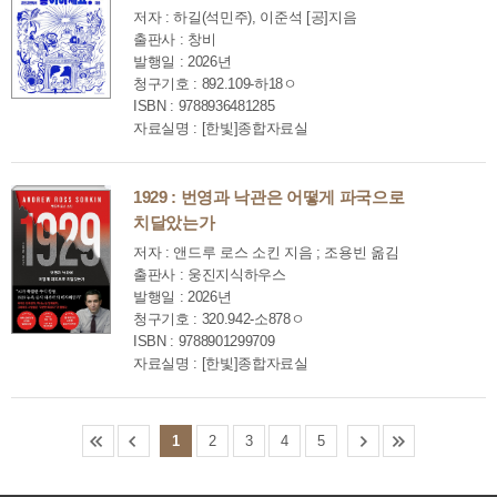
저자 : 하길(석민주), 이준석 [공]지음
출판사 : 창비
발행일 : 2026년
청구기호 : 892.109-하18ㅇ
ISBN : 9788936481285
자료실명 : [한빛]종합자료실
1929 : 번영과 낙관은 어떻게 파국으로
치달았는가
저자 : 앤드루 로스 소킨 지음 ; 조용빈 옮김
출판사 : 웅진지식하우스
발행일 : 2026년
청구기호 : 320.942-소878ㅇ
ISBN : 9788901299709
자료실명 : [한빛]종합자료실
1
2
3
4
5