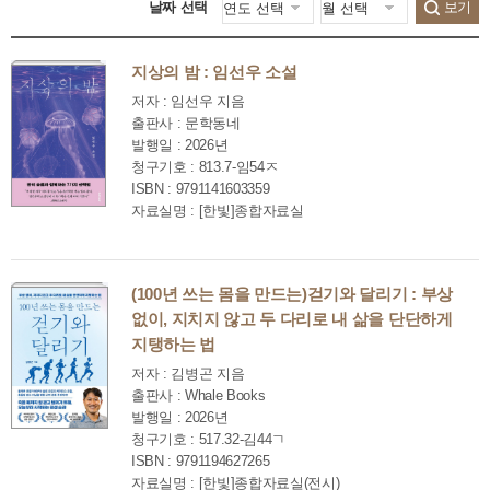
날짜 선택
보기
지상의 밤 : 임선우 소설
저자 : 임선우 지음
출판사 : 문학동네
발행일 : 2026년
청구기호 : 813.7-임54ㅈ
ISBN : 9791141603359
자료실명 : [한빛]종합자료실
(100년 쓰는 몸을 만드는)걷기와 달리기 : 부상
없이, 지치지 않고 두 다리로 내 삶을 단단하게
지탱하는 법
저자 : 김병곤 지음
출판사 : Whale Books
발행일 : 2026년
청구기호 : 517.32-김44ㄱ
ISBN : 9791194627265
자료실명 : [한빛]종합자료실(전시)