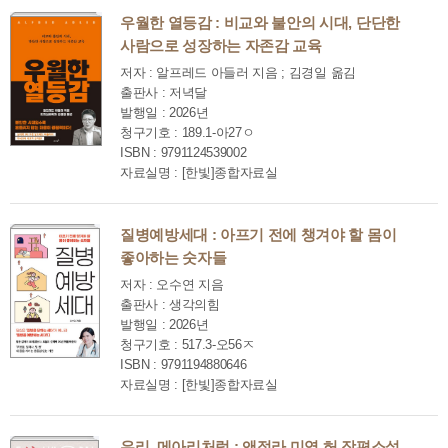
우월한 열등감 : 비교와 불안의 시대, 단단한
사람으로 성장하는 자존감 교육
저자 : 알프레드 아들러 지음 ; 김경일 옮김
출판사 : 저녁달
발행일 : 2026년
청구기호 : 189.1-아27ㅇ
ISBN : 9791124539002
자료실명 : [한빛]종합자료실
질병예방세대 : 아프기 전에 챙겨야 할 몸이
좋아하는 숫자들
저자 : 오수연 지음
출판사 : 생각의힘
발행일 : 2026년
청구기호 : 517.3-오56ㅈ
ISBN : 9791194880646
자료실명 : [한빛]종합자료실
우리, 메아리처럼 : 앤절라 미영 허 장편소설