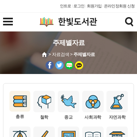
인트로
로그인
회원가입
온라인정회원 신청
주제별자료
> 자료검색 >
주제별자료
총류
철학
종교
사회과학
자연과학