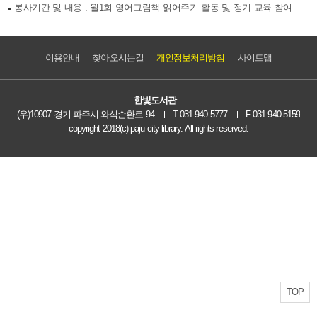
봉사기간 및 내용 : 월1회 영어그림책 읽어주기 활동 및 정기 교육 참여
이용안내
찾아오시는길
개인정보처리방침
사이트맵
한빛도서관
(우)10907 경기 파주시 와석순환로 94
T 031-940-5777
F 031-940-5159
copyright 2018(c) paju city library. All rights reserved.
TOP