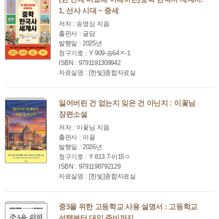
1, 선사 시대 ~ 중세
저자 : 송영심 지음
출판사 : 글담
발행일 : 2025년
청구기호 : Y 909-송64ㅈ-1
ISBN : 9791191309942
자료실명 : [한빛]종합자료실
잃어버린 건 없는지 잊은 건 아닌지 : 이꽃님
장편소설
저자 : 이꽃님 지음
출판사 : 이끌
발행일 : 2026년
청구기호 : Y 813.7-이15ㅇ
ISBN : 9791198792129
자료실명 : [한빛]종합자료실
중3을 위한 고등학교 사용 설명서 : 고등학교
선택부터 대입 준비까지