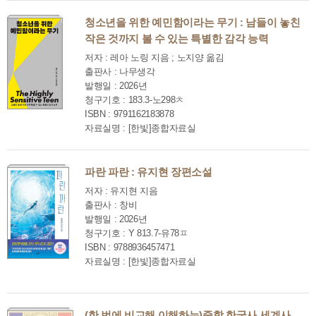
청소년을 위한 예민함이라는 무기 : 남들이 놓친
작은 것까지 볼 수 있는 특별한 감각 능력
저자 : 레아 노링 지음 ; 노지양 옮김
출판사 : 나무생각
발행일 : 2026년
청구기호 : 183.3-노298ㅊ
ISBN : 9791162183878
자료실명 : [한빛]종합자료실
파란 파란 : 유지현 장편소설
저자 : 유지현 지음
출판사 : 창비
발행일 : 2026년
청구기호 : Y 813.7-유78ㅍ
ISBN : 9788936457471
자료실명 : [한빛]종합자료실
(한 번에 비교해 이해하는)중학 한국사 세계사.