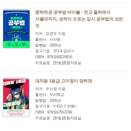
중하위권 공부법 바이블 : 전교 꼴찌에서
서울대까지, 성적이 오르는 입시 공부법의 모든
것
저자 : 김경모 지음
출판사 : 서사원
발행일 : 2026년
청구기호 : 373.4-김14ㅈ
ISBN : 9791168225916
자료실명 : [한빛]종합자료실
대치동 1등급 고미정이 망하면
저자 : 우신영 지음
출판사 : 우리학교
발행일 : 2026년
청구기호 : Y 813.7-우58ㄷ
ISBN : 9791167553799
자료실명 : [한빛]종합자료실