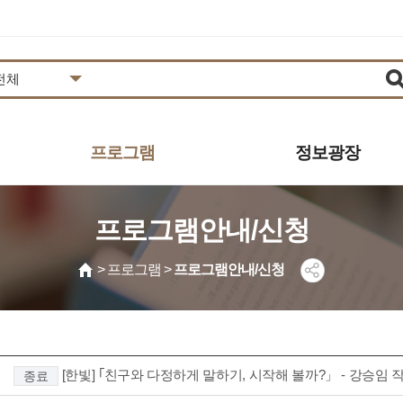
프로그램
정보광장
도서관일정
공지사항
프로그램안내/신청
프로그램안내/신청
추천도서
영상콘텐츠
자주하는질문
> 프로그램 >
프로그램안내/신청
사진갤러리
묻고답하기
동아리
공개자료
견학신청
발간자료
보도자료
[한빛] ｢친구와 다정하게 말하기, 시작해 볼까?」 - 강승임
시설대관 안내
종료
자원봉사 안내