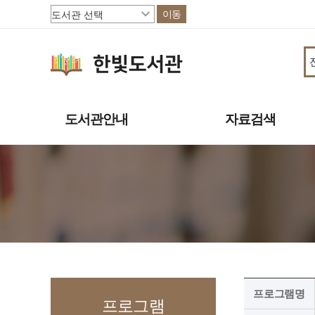
이동
도서관안내
자료검색
도서관소개
소장자료
이용안내
주제별자료
상호대차
신착자료
도서관서비스
대출베스트
책으로 행복한 파주
기관 인기도서
연속간행물
멀티미디어자료
프로그램명
희망도서신청
프로그램