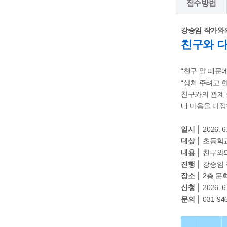
접수방법
강승임 작가와
친구와 다
“친구 말 때문
“상처 주려고 한
친구와의 관계 
내 마음을 다정
일시 │
2026. 6
대상 │
초등학교
내용 │
친구와의
진행 │
강승임 
장소 │
2층 문
신청 │
2026. 
문의 │
031-94