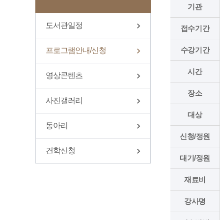
기관
도서관일정
접수기간
수강기간
프로그램안내/신청
시간
영상콘텐츠
장소
사진갤러리
대상
동아리
신청/정원
견학신청
대기/정원
재료비
강사명