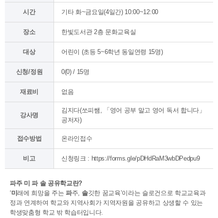
시간
기타 화~금요일(4일간) 10:00~12:00
장소
한빛도서관 2층 문화교육실
대상
어린이 (초등 5~6학년 동일연령 15명)
신청/정원
0(0) / 15명
재료비
없음
김지다(쏘피쌤, 「영어 공부 말고 영어 독서 합니다」
강사명
공저자)
접수방법
온라인접수
비고
신청링크 : https://forms.gle/pDHdRaM3wbDPedpu9
파주 미 파 솔 공유학교란?
‘
미
래에 희망을 주는
파
주,
솔
깃한 꿈교육’이라는 슬로건으로 학교교육과
정과 연계하여 학교와 지역사회가 지역자원을 공유하고 상생할 수 있는
학생맞춤형 학교 밖 학습터입니다.