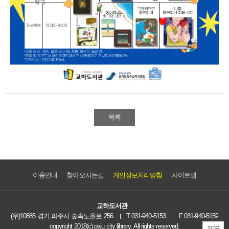
목록
이용안내
찾아오시는길
개인정보처리방침
사이트맵
교하도서관
(우)10885 경기 파주시 숲속노을로 256
T 031-940-5153
F 031-940-5159
copyright 2018(c) paju city library. All rights reserved.
TOP