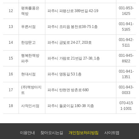
평화를품은
031-953-
12
파주시 파평산로 389번길 42-19
책방
1625
031-941-
13
푸른서점
파주시 조리읍 봉천로38-75 1층
5165
031-942-
14
한양문고
파주시 금빛로 24-27, 203호
5111
행복한책방
031-945-
15
파주시 가람로 21번길 27-38, 1층
파주
8922
031-941-
16
현대서점
파주시 명동길 53 1층
1351
(주)책방아지
031-943-
17
파주시 탄현면 방촌로 680
트
0033
070-415
18
사적인서점
파주시 돌곶이길 180-38 지층
1-1001
이용안내
찾아오시는길
개인정보처리방침
사이트맵