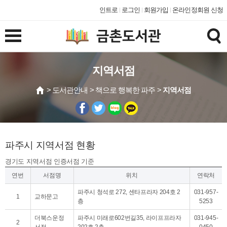
인트로
로그인
회원가입
온라인정회원 신청
지역서점
> 도서관안내 > 책으로 행복한 파주 >
지역서점
파주시 지역서점 현황
경기도 지역서점 인증서점 기준
연번
서점명
위치
연락처
파주시 청석로 272, 센타프라자 204호 2
031-957-
1
교하문고
층
5253
더북스운정
파주시 미래로602번길35, 라이프프라자
031-945-
2