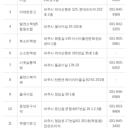
서점
202호 2층
0450
파주시 와석순환로 125, 현대프라자 202
031-945-
3
미래로문고
호 2층
4589
발전소책방5
031-942-
4
파주시 꽃아마길 35 102호
협동조합
3255
파주시 회동길 145 아시아출판문화정보
031-955-
5
북소리책방
센터 1층
0081
6
소소한책방
파주시 와석순환로 192번길 35호 1층
-
시옷살롱책
031-955-
7
파주시 돌곶이길 178-23
방
6202
쑬딴스북카
8
파주시 탄현면 헤이리마을길 82-91 202호
-
페
031-946-
9
율곡서점
파주시 정담길 30 1층
6589
중앙문구서
031-953-
10
파주시 문산읍 문향로67번길 16 1.2.3층
적
9668
파주시 청암로 17번길63, 201호(목동동)
031-945-
11
책향기문고
장은프라자
3430