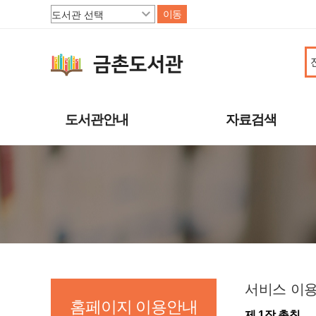
이동
도서관안내
자료검색
도서관소개
소장자료
이용안내
주제별자료
상호대차
신착자료
도서관서비스
대출베스트
책으로 행복한 파주
기관 인기도서
연속간행물
희망도서신청
서비스 이
홈페이지 이용안내
제 1장 총칙