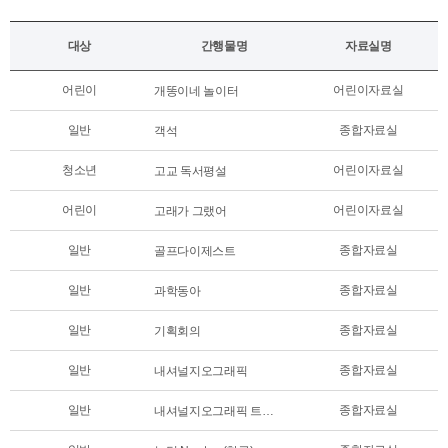
대상
간행물명
자료실명
어린이
어린이자료실
개똥이네 놀이터
일반
종합자료실
객석
청소년
어린이자료실
고교 독서평설
어린이
어린이자료실
고래가 그랬어
일반
종합자료실
골프다이제스트
일반
종합자료실
과학동아
일반
종합자료실
기획회의
일반
종합자료실
내셔널지오그래픽
일반
종합자료실
내셔널지오그래픽 트래블러