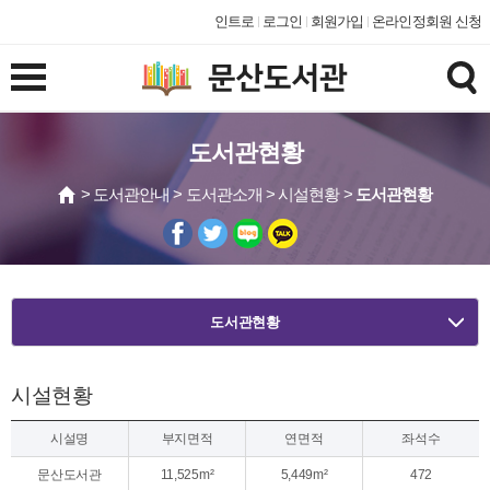
인트로
로그인
회원가입
온라인정회원 신청
도서관현황
> 도서관안내 > 도서관소개 > 시설현황 >
도서관현황
도서관현황
시설현황
시설명
부지면적
연면적
좌석수
문산도서관
11,525m²
5,449m²
472