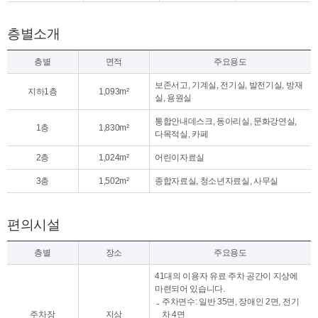
층별소개
층별
면적
주요용도
보존서고, 기계실, 전기실, 발전기실, 방재
지하1층
1,093m²
실, 용원실
통합안내데스크, 동아리실, 문화강연실,
1층
1,830m²
다목적실, 카페
2층
1,024m²
어린이자료실
3층
1,502m²
종합자료실, 청소년자료실, 사무실
편의시설
층별
장소
주요용도
41대의 이용자 유료 주차 공간이 지상에
마련되어 있습니다.
주차면수: 일반 35면, 장애인 2면, 전기
주차장
지상
차 4면