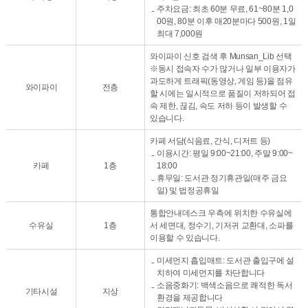
주차요금: 최초 60분 무료, 61~80분 1,0
00원, 80분 이후 매20분마다 500원, 1일
최대 7,000원
와이파이 신호 검색 후 Munsan_Lib 선택
※동시 접속자 수가 많거나 일부 이용자가
과도하게 트래픽(동영상, 게임 등)을 점유
와이파이
전층
할 시에는 일시적으로 품질이 저하되어 접
속 제한, 끊김, 속도 저하 등이 발생할 수
있습니다.
카페 서담(식음료, 간식, 디저트 등)
이용시간: 평일 9:00~21:00, 주말 9:00~
카페
1층
18:00
휴무일: 도서관 정기휴관일(매주 금요
일) 및 법정공휴일
통합안내데스크 우측에 위치한 수유실에
수유실
1층
서 세면대, 정수기, 기저귀 교환대, 소파를
이용할 수 있습니다.
미세먼지 흡입매트: 도서관 출입구에 설
치하여 미세먼지를 차단합니다
소음중화기: 백색소음으로 쾌적한 독서
기타시설
지상
환경을 제공합니다