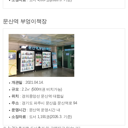
문산역 부엉이책장
개관일
: 2021.04.14.
규모
: 2.2㎡ (500여권 비치가능)
위치
: 경의중앙선 문산역 대합실
주소
: 경기도 파주시 문산읍 문산역로 94
운영시간
: 문산역 운영시간 내
소장자료
: 도서 1,191권(2026.3. 기준)