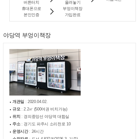
버튼터치
올려놓기
휴대폰으로
부엉이책장
본인인증
가입완료
야당역 부엉이책장
개관일
: 2020.04.02.
규모
: 2.2㎡ (500여권 비치가능)
위치
: 경의중앙선 야당역 대합실
주소
: 경기도 파주시 소리천로 10
운영시간
: 24시간
소장자료
: 도서 4,837권(2026.3. 기준)