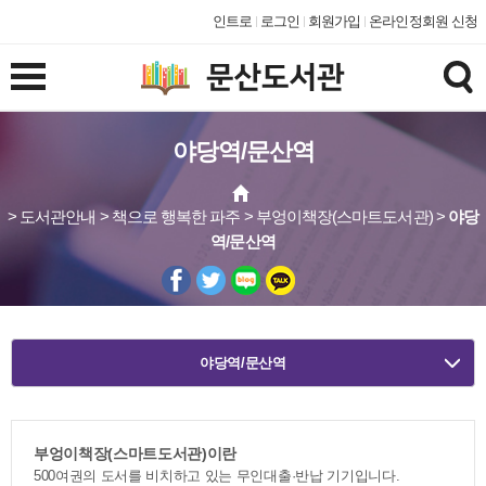
인트로
로그인
회원가입
온라인정회원 신청
야당역/문산역
> 도서관안내 > 책으로 행복한 파주 > 부엉이책장(스마트도서관) >
야당
역/문산역
야당역/문산역
부엉이책장(스마트도서관)이란
500여권의 도서를 비치하고 있는 무인대출·반납 기기입니다.