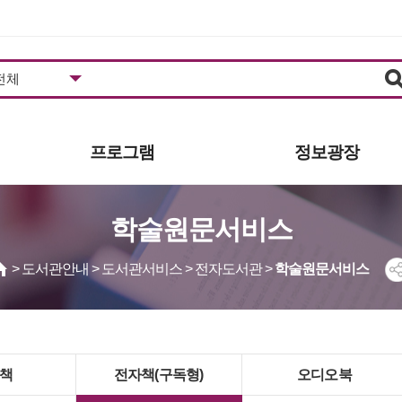
프로그램
정보광장
도서관일정
공지사항
학술원문서비스
프로그램안내/신청
추천도서
영상콘텐츠
자주하는질문
> 도서관안내 > 도서관서비스 > 전자도서관 >
학술원문서비스
사진갤러리
묻고답하기
동아리
공개자료
견학신청
발간자료
보도자료
책
전자책(구독형)
오디오북