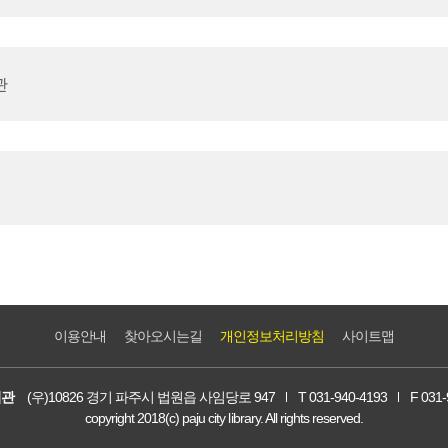
관
이용안내
찾아오시는길
개인정보처리방침
사이트맵
서관
(우)10826 경기 파주시 법원읍 사임당로 947
T 031-940-4193
F 031
copyright 2018(c) paju city library. All rights reserved.