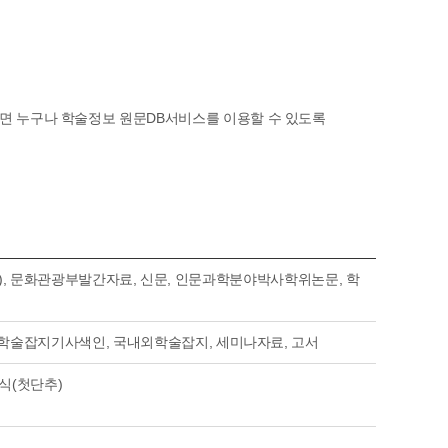
 누구나 학술정보 원문DB서비스를 이용할 수 있도록
전), 문화관광부발간자료, 신문, 인문과학분야박사학위논문, 학
학술잡지기사색인, 국내외학술잡지, 세미나자료, 고서
지식(첫단추)