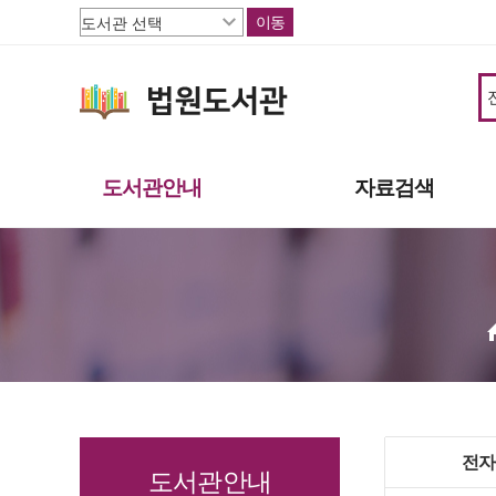
이동
도서관안내
자료검색
도서관소개
소장자료
이용안내
주제별자료
상호대차
신착자료
도서관서비스
대출베스트
책으로 행복한 파주
기관 인기도서
연속간행물
멀티미디어자료
전자
희망도서신청
도서관안내