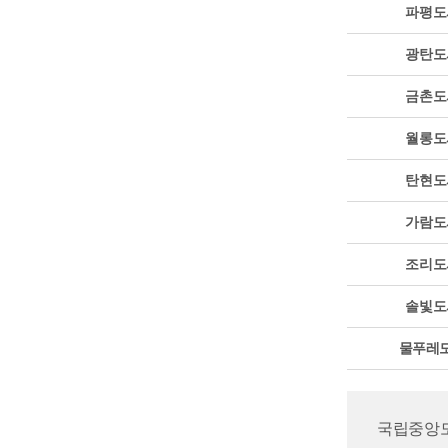
파평도
광탄도
금촌도
월롱도
탄현도
가람도
조리도
솔빛도
물푸레
국립중앙