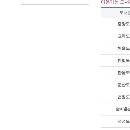
이용가능 도서
도서
중앙도
교하도
해솔도
한빛도
한울도
문산도
법원도
술이홀
적성도