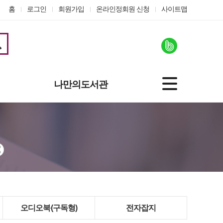
홈
로그인
회원가입
온라인정회원 신청
사이트맵
나만의도서관
기본정보
도서대출정보
나의신청
관심자료
맞춤도서 서비스
개인정보수정
온라인정회원 신청
오디오북(구독형)
전자잡지