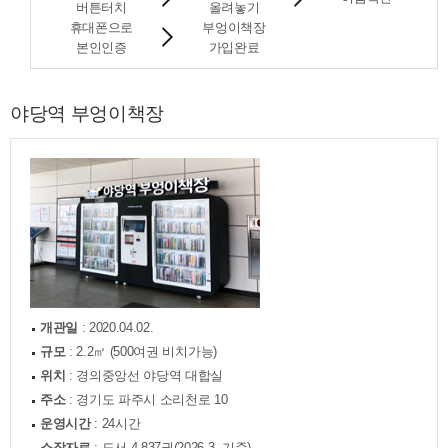
버튼터치
올려놓기
휴대폰으로
부엉이책장
본인인증
가입완료
야당역 부엉이책장
개관일
: 2020.04.02.
규모
: 2.2㎡ (500여권 비치가능)
위치
: 경의중앙선 야당역 대합실
주소
: 경기도 파주시 소리천로 10
운영시간
: 24시간
소장자료
: 도서 4,837권(2026.3. 기준)