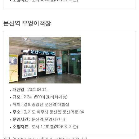
문산역 부엉이책장
개관일
: 2021.04.14.
규모
: 2.2㎡ (500여권 비치가능)
위치
: 경의중앙선 문산역 대합실
주소
: 경기도 파주시 문산읍 문산역로 94
운영시간
: 문산역 운영시간 내
소장자료
: 도서 1,191권(2026.3. 기준)