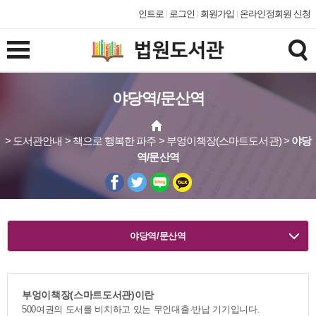
인트로
로그인
회원가입
온라인정회원 신청
야당역/문산역
> 도서관안내 > 책으로 행복한 파주 > 부엉이책장(스마트도서관) >
야당
역/문산역
야당역/문산역
부엉이책장(스마트도서관)이란
500여권의 도서를 비치하고 있는 무인대출·반납 기기입니다.