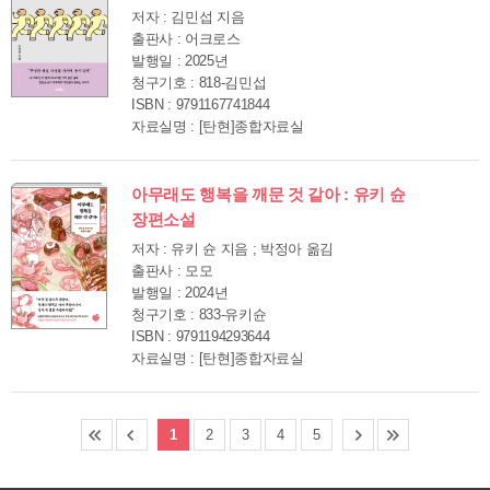
저자 : 김민섭 지음
출판사 : 어크로스
발행일 : 2025년
청구기호 : 818-김민섭
ISBN : 9791167741844
자료실명 : [탄현]종합자료실
아무래도 행복을 깨문 것 같아 : 유키 슌
장편소설
저자 : 유키 슌 지음 ; 박정아 옮김
출판사 : 모모
발행일 : 2024년
청구기호 : 833-유키슌
ISBN : 9791194293644
자료실명 : [탄현]종합자료실
1
2
3
4
5