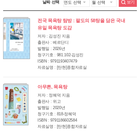
날짜 선택
보기
전국 목욕탕 탐방 : 팔도의 58탕을 담은 국내
유일 목욕탕 도감
저자 : 김성진 지음
출판사 : 베르단디
발행일 : 2026년
청구기호 : 981.102-김성진
ISBN : 9791193407479
자료실명 : [탄현]종합자료실
아무튼, 목욕탕
저자 : 정혜덕 지음
출판사 : 위고
발행일 : 2020년
청구기호 : 818-정혜덕
ISBN : 9791186602584
자료실명 : [탄현]종합자료실