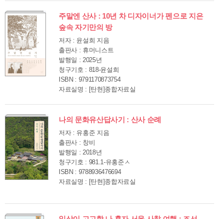
주말엔 산사 : 10년 차 디자이너가 펜으로 지은
숲속 자기만의 방
저자 : 윤설희 지음
출판사 : 휴머니스트
발행일 : 2025년
청구기호 : 818-윤설희
ISBN : 9791170873754
자료실명 : [탄현]종합자료실
나의 문화유산답사기 : 산사 순례
저자 : 유홍준 지음
출판사 : 창비
발행일 : 2018년
청구기호 : 981.1-유홍준ㅅ
ISBN : 9788936476694
자료실명 : [탄현]종합자료실