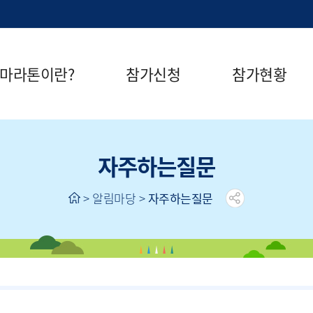
마라톤이란?
참가신청
참가현황
서마라톤안내
참가신청
완주자현황
자주하는질문
공개독서기록일지
> 알림마당 >
자주하는질문