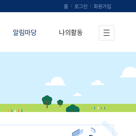
홈
로그인
회원가입
알림마당
나의활동
공지사항
참가현황
자주하는질문
독서기록작성
묻고답하기
나의독서기록장
지난대회내역
내정보수정