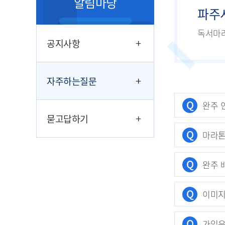
알림마당
파주
독서마라
공지사항
자주하는질문
Q
완주 
묻고답하기
Q
마라톤
Q
완주 
Q
이미지
Q
가입은