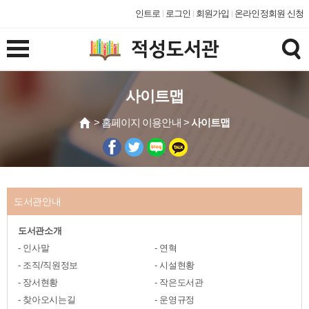
인트로
로그인
회원가입
온라인정회원 신청
사이트맵
> 홈페이지 이용안내 >
사이트맵
도서관안내
도서관소개
인사말
연혁
조직/직원정보
시설현황
장서현황
작은도서관
찾아오시는길
운영규정