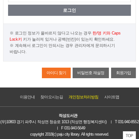
로그인 정보가 올바르지 않다고 나오는 경우
한/영 키와 Caps
Lock키
키가 눌러져 있거나
공백(빈칸)이 있는지 확인하세요.
계속해서 로그인이 안되시는 경우 관리자에게 문의하시기
바랍니다.
아이디 찾기
비밀번호 재설정
회원가입
이용안내
찾아오시는길
개인정보처리방침
사이트맵
적성도서관
(우)10803 경기 파주시 적성면 청송로 1013 (적성면 행정복지센터)
T 031-940-8552
F 031-940-5649
copyright 2018(c) paju city library. All rights reserved.
TOP