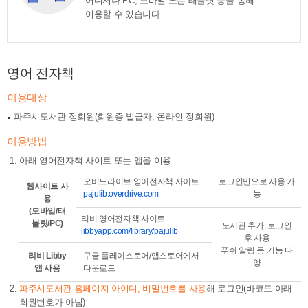
어디서나 PC, 모바일 또는 태블릿 등을 통해
이용할 수 있습니다.
영어 전자책
이용대상
파주시도서관 정회원(회원증 발급자, 온라인 정회원)
이용방법
아래 영어전자책 사이트 또는 앱을 이용
오버드라이브 영어전자책 사이트
로그인만으로 사용 가
웹사이트 사
pajulib.overdrive.com
능
용
(모바일/태
리비 영어전자책 사이트
블릿/PC)
도서관 추가, 로그인
libbyapp.com/library/pajulib
후 사용
푸쉬 알림 등 기능 다
리비 Libby
구글 플레이스토어/앱스토어에서
양
앱 사용
다운로드
파주시도서관 홈페이지 아이디, 비밀번호를 사용
해 로그인(바코드 아래
회원번호가 아님)