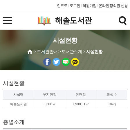
인트로
로그인
회원가입
온라인정회원 신청
시설현황
> 도서관안내 > 도서관소개 >
시설현황
시설현황
시설명
부지면적
연면적
좌석수
해솔도서관
3,606㎡
1,998.11㎡
134개
층별소개