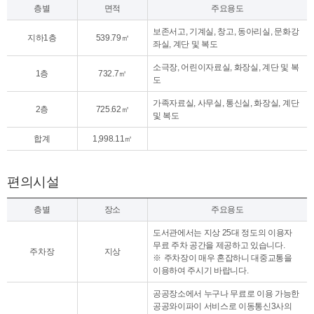
층별
면적
주요용도
보존서고, 기계실, 창고, 동아리실, 문화강
지하1층
539.79㎡
좌실, 계단 및 복도
소극장, 어린이자료실, 화장실, 계단 및 복
1층
732.7㎡
도
가족자료실, 사무실, 통신실, 화장실, 계단
2층
725.62㎡
및 복도
합계
1,998.11㎡
편의시설
층별
장소
주요용도
도서관에서는 지상 25대 정도의 이용자
무료 주차 공간을 제공하고 있습니다.
주차장
지상
주차장이 매우 혼잡하니 대중교통을
이용하여 주시기 바랍니다.
공공장소에서 누구나 무료로 이용 가능한
공공와이파이 서비스로 이동통신3사의