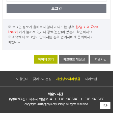
로그인 정보가 올바르지 않다고 나오는 경우
한/영 키와 Caps
Lock키
키가 눌러져 있거나
공백(빈칸)이 있는지 확인하세요.
계속해서 로그인이 안되시는 경우 관리자에게 문의하시기
바랍니다.
아이디 찾기
비밀번호 재설정
회원가입
이용안내
찾아오시는길
개인정보처리방침
사이트맵
해솔도서관
(우)10893 경기 파주시 해솔로 34
T 031-940-5140
F 031-940-5159
copyright 2018(c) paju city library. All rights reserved.
TOP