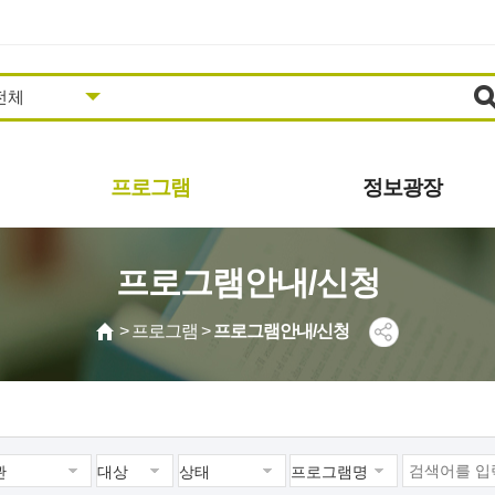
프로그램
정보광장
도서관일정
공지사항
프로그램안내/신청
프로그램안내/신청
추천도서
영상콘텐츠
자주하는질문
> 프로그램 >
프로그램안내/신청
사진갤러리
묻고답하기
동아리
공개자료
견학신청
발간자료
보도자료
시설대관 안내