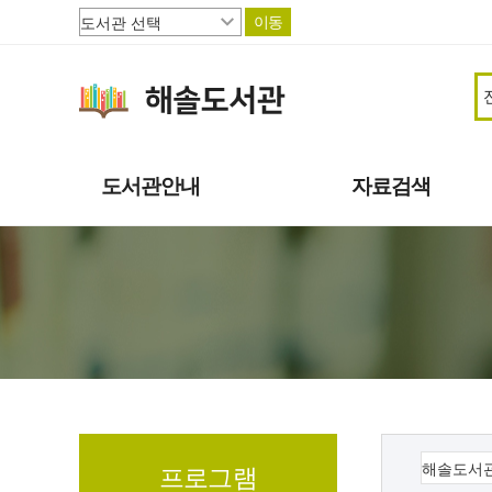
이동
도서관안내
자료검색
도서관소개
소장자료
이용안내
주제별자료
상호대차
신착자료
도서관서비스
대출베스트
책으로 행복한 파주
기관 인기도서
연속간행물
멀티미디어자료
희망도서신청
프로그램