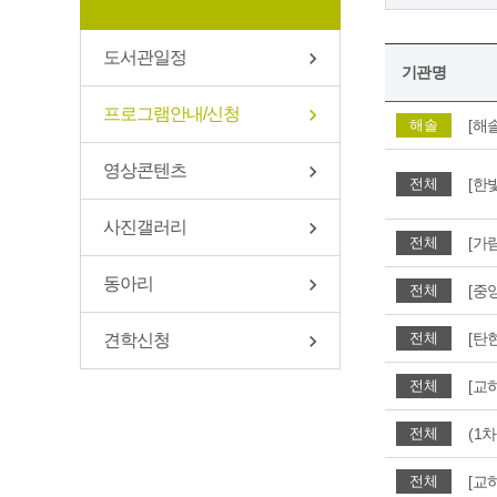
도서관일정
기관명
프로그램안내/신청
[해
해솔
영상콘텐츠
전체
사진갤러리
전체
동아리
전체
[탄
전체
견학신청
전체
(1
전체
전체