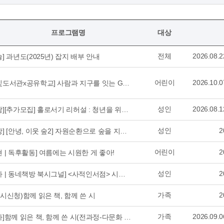
프로그램명
대상
전체
2026.08.22
솔] 과년도(2025년) 잡지 배부 안내
어린이
2026.10.07
[한빛도서관x공유학교] 사람과 지구를 잇는 Green 탐험대
성인
2026.08.12
[가람][추가모집] 홀로서기 리허설 : 청년을 위한 독립 길잡이
성인
20
[중앙] [안녕, 이웃 숲2] 자원순환으로 숲을 지켜요
어린이
20
현 | 독후활동] 여름에는 시원한 게 좋아!
성인
20
[교하 | 동네책방 북시그널] <사적인서점> 시그널데이
가족
20
차시신청)함께 읽은 책, 함께 쓴 시
가족
2026.09.06
[교하]함께 읽은 책, 함께 쓴 시(전과정-다문화 이민배경가족만 신청)